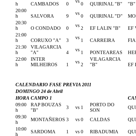
vs
h
CAMBADOS
0
0
QUIRINAL "B"
"B"
20:00
vs
h
SALVORA
9
0
QUIRINAL "D"
MO
20:30
vs
h
O CONDADO
0
2
EF LALIN "B"
EF 
21:00
vs
h
CORUXO "A"
3
1
CARREIRA
FIA
21:30
VILAGARCIA
vs
h
"A"
4
1
PONTEAREAS
HE
22:00
INTER
VILAGARCIA
vs
h
MILHEIROS
1
2
"B"
EF 
CALENDARIO FASE PREVIA 2011
DOMINGO 24 de Abril
HORA
CAMPO 1
CA
09:00
RAP BOUZAS
PORTO DO
3
vs
1
QUI
h
"B"
SON
09:30
MONTAÑEROS
3
vs
0
CALDAS
QUI
h
10:00
SARDOMA
1
vs
0
RIBADUMIA
QU
h