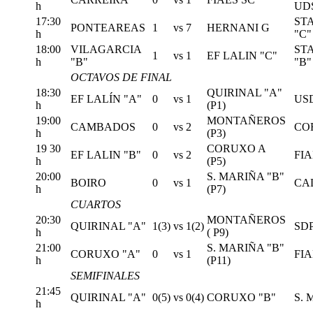
h
UD
17:30
ST
PONTEAREAS
1
vs
7
HERNANI G
h
"C"
18:00
VILAGARCIA
ST
1
vs
1
EF LALIN "C"
h
"B"
"B"
OCTAVOS DE FINAL
18:30
QUIRINAL "A"
EF LALÍN "A"
0
vs
1
US
h
(P1)
19:00
MONTAÑEROS
CAMBADOS
0
vs
2
CO
h
(P3)
19 30
CORUXO A
EF LALIN "B"
0
vs
2
FIA
h
(P5)
20:00
S. MARIÑA "B"
BOIRO
0
vs
1
CA
h
(P7)
CUARTOS
20:30
MONTAÑEROS
QUIRINAL "A"
1(3)
vs
1(2)
SD
h
( P9)
21:00
S. MARIÑA "B"
CORUXO "A"
0
vs
1
FIA
h
(P11)
SEMIFINALES
21:45
QUIRINAL "A"
0(5)
vs
0(4)
CORUXO "B"
S. 
h