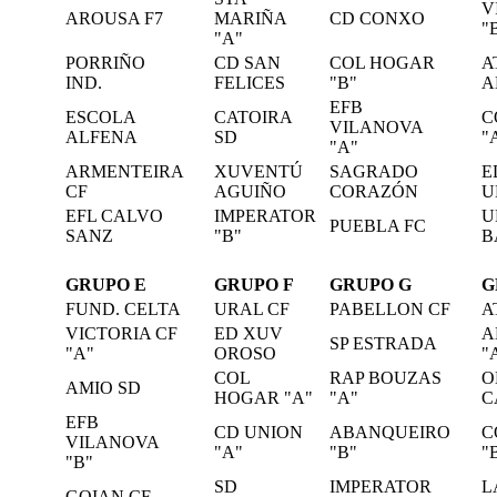
V
AROUSA F7
MARIÑA
CD CONXO
"
"A"
PORRIÑO
CD SAN
COL HOGAR
A
IND.
FELICES
"B"
A
EFB
ESCOLA
CATOIRA
C
VILANOVA
ALFENA
SD
"
"A"
ARMENTEIRA
XUVENTÚ
SAGRADO
E
CF
AGUIÑO
CORAZÓN
U
EFL CALVO
IMPERATOR
U
PUEBLA FC
SANZ
"B"
B
GRUPO E
GRUPO F
GRUPO G
G
FUND. CELTA
URAL CF
PABELLON CF
A
VICTORIA CF
ED XUV
A
SP ESTRADA
"A"
OROSO
"
COL
RAP BOUZAS
O
AMIO SD
HOGAR "A"
"A"
C
EFB
CD UNION
ABANQUEIRO
C
VILANOVA
"A"
"B"
"
"B"
SD
IMPERATOR
L
GOIAN CF