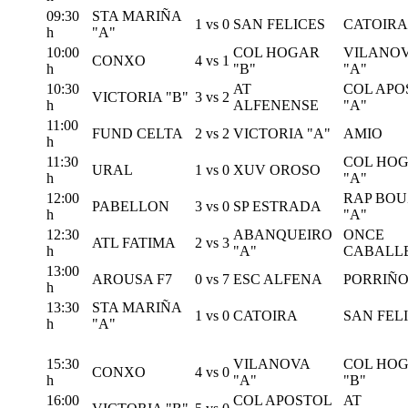
09:30
STA MARIÑA
1
vs
0
SAN FELICES
CATOIRA
h
"A"
10:00
COL HOGAR
VILANO
CONXO
4
vs
1
h
"B"
"A"
10:30
AT
COL APO
VICTORIA "B"
3
vs
2
h
ALFENENSE
"A"
11:00
FUND CELTA
2
vs
2
VICTORIA "A"
AMIO
h
11:30
COL HO
URAL
1
vs
0
XUV OROSO
h
"A"
12:00
RAP BOU
PABELLON
3
vs
0
SP ESTRADA
h
"A"
12:30
ABANQUEIRO
ONCE
ATL FATIMA
2
vs
3
h
"A"
CABALL
13:00
AROUSA F7
0
vs
7
ESC ALFENA
PORRIÑ
h
13:30
STA MARIÑA
1
vs
0
CATOIRA
SAN FEL
h
"A"
15:30
VILANOVA
COL HO
CONXO
4
vs
0
h
"A"
"B"
16:00
COL APOSTOL
AT