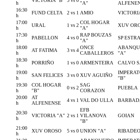
VICTORIA "B"
5
vs
0
h
"A"
ALFENE
16:30
FUND CELTA
2
vs
1
AMIO
VICTORI
h
17:00
COL HOGAR
URAL
1
vs
2
XUV OR
h
"A"
17:30
RAP BOUZAS
PABELLON
4
vs
0
SP ESTR
h
"A"
18:00
ONCE
ABANQU
AT FATIMA
3
vs
4
h
CABALLEROS
"A"
18:30
PORRIÑO
1
vs
0
ARMENTEIRA
CALVO 
h
19:00
IMPERA
SAN FELICES
3
vs
0
XUV AGUIÑO
h
"B"
19:30
COL HOGAR
SAG
0
vs
2
PUEBLA
h
"B"
CORAZON
20:00
AT
4
vs
1
VAL DO ULLA
BARBAD
h
ALFENENSE
EFB
20:30
VICTORIA "A"
2
vs
1
VILANOVA
GOIAN
h
"B"
21:00
XUV OROSO
5
vs
0
UNION "A"
RIBADE
h