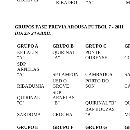
RIBADEO
"A"
M
GRUPOS FASE PREVIA AROUSA FUTBOL 7 - 2011
DIA 23- 24 ABRIL
GRUPO A
GRUPO B
GRUPO C
G
EF LALIN
QUIRINAL
PONTE
"A"
"A"
OURENSE
C
SDP
ARNELAS
"A"
SP LAMPON
CAMBADOS
S
USD O
PORTO DO
RIBADUMIA
GROVE
SON
C
SDP
QUIRINAL
ARNELAS
"C"
"B"
QUIRINAL "B"
QU
RAP BOUZAS
SARDOMA
CROCHA
"B"
M
GRUPO E
GRUPO F
GRUPO G
G