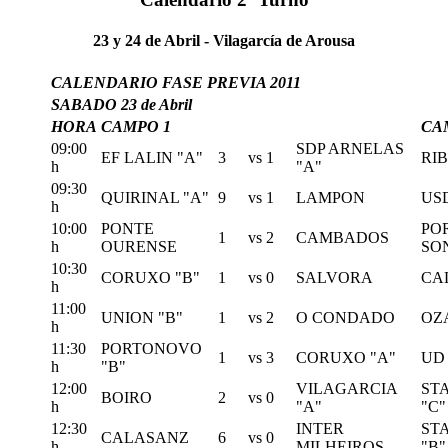
23 y 24 de Abril - Vilagarcía de Arousa
CALENDARIO FASE PREVIA 2011
SABADO 23 de Abril
HORA
CAMPO 1
CA
09:00
SDP ARNELAS
EF LALIN "A"
3
vs
1
RI
h
"A"
09:30
QUIRINAL "A"
9
vs
1
LAMPON
US
h
10:00
PONTE
PO
1
vs
2
CAMBADOS
h
OURENSE
SO
10:30
CORUXO "B"
1
vs
0
SALVORA
CA
h
11:00
UNION "B"
1
vs
2
O CONDADO
OZ
h
11:30
PORTONOVO
1
vs
3
CORUXO "A"
UD
h
"B"
12:00
VILAGARCIA
ST
BOIRO
2
vs
0
h
"A"
"C"
12:30
INTER
ST
CALASANZ
6
vs
0
h
MILHEIROS
"B"