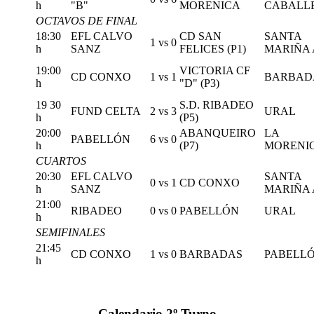
h
"B"
MORENICA
CABALL
OCTAVOS DE FINAL
18:30
EFL CALVO
CD SAN
SANTA
1
vs
0
h
SANZ
FELICES (P1)
MARIÑA 
19:00
VICTORIA CF
CD CONXO
1
vs
1
BARBAD
h
"D" (P3)
19 30
S.D. RIBADEO
FUND CELTA
2
vs
3
URAL
h
(P5)
20:00
ABANQUEIRO
LA
PABELLÓN
6
vs
0
h
(P7)
MORENI
CUARTOS
20:30
EFL CALVO
SANTA
0
vs
1
CD CONXO
h
SANZ
MARIÑA 
21:00
RIBADEO
0
vs
0
PABELLÓN
URAL
h
SEMIFINALES
21:45
CD CONXO
1
vs
0
BARBADAS
PABELL
h
Calendario 2º Turno