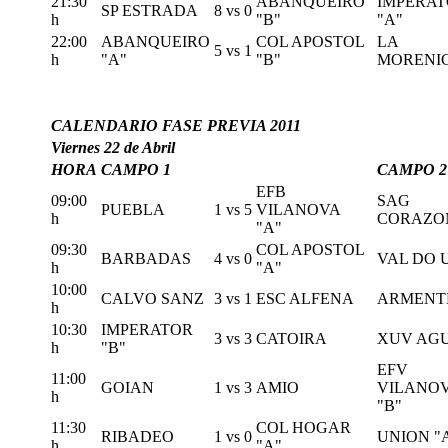
21:30
ABANQUEIRO
IMPERA
SP ESTRADA
8
vs
0
h
"B"
"A"
22:00
ABANQUEIRO
COL APOSTOL
LA
5
vs
1
h
"A"
"B"
MORENI
CALENDARIO FASE PREVIA 2011
Viernes 22 de Abril
HORA
CAMPO 1
CAMPO 2
EFB
09:00
SAG
PUEBLA
1
vs
5
VILANOVA
h
CORAZO
"A"
09:30
COL APOSTOL
BARBADAS
4
vs
0
VAL DO 
h
"A"
10:00
CALVO SANZ
3
vs
1
ESC ALFENA
ARMENT
h
10:30
IMPERATOR
3
vs
3
CATOIRA
XUV AG
h
"B"
EFV
11:00
GOIAN
1
vs
3
AMIO
VILANO
h
"B"
11:30
COL HOGAR
RIBADEO
1
vs
0
UNION "
h
"A"