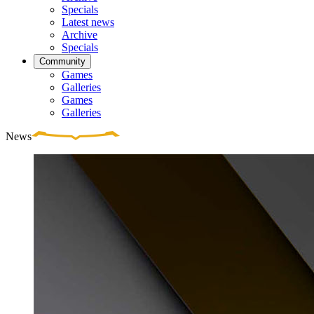
Specials
Latest news
Archive
Specials
Community
Games
Galleries
Games
Galleries
News