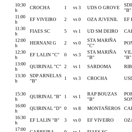
10:30
SD
CROCHA
1
vs
3
UDS O GROVE
h
"B"
11:00
EF VIVEIRO
2
vs
0
OZA JUVENIL
EF 
h
11:30
FIAES SC
5
vs
1
UD SM DEIRO
CA
h
12:00
STA MARIÑA
HERNANI G
2
vs
0
PO
h
"C"
12:30
STA MARIÑA
VI
EF LALIN "C"
0
vs
3
h
"B"
"B"
13:00
QUIRINAL "C"
2
vs
1
SARDOMA
RI
h
13:30
SDP ARNELAS
1
vs
3
CROCHA
US
h
"B"
15:30
RAP BOUZAS
PO
QUIRINAL "B"
1
vs
1
h
"B"
SO
16:00
QUIRINAL "D"
0
vs
8
MONTAÑEROS
CA
h
16:30
EF LALIN "B"
3
vs
0
EF VIVEIRO
OZ
h
17:00
CARREIRA
0
vs
1
FIAES SC