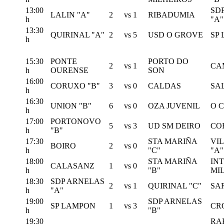
13:00
SD
LALIN "A"
2
vs
1
RIBADUMIA
h
"A"
13:30
QUIRINAL "A"
2
vs
5
USD O GROVE
SP
h
15:30
PONTE
PORTO DO
2
vs
1
CA
h
OURENSE
SON
16:00
CORUXO "B"
3
vs
0
CALDAS
SA
h
16:30
UNION "B"
6
vs
0
OZA JUVENIL
O 
h
17:00
PORTONOVO
5
vs
3
UD SM DEIRO
CO
h
"B"
17:30
STA MARIÑA
VI
BOIRO
2
vs
0
h
"C"
"A"
18:00
STA MARIÑA
IN
CALASANZ
1
vs
0
h
"B"
MI
18:30
SDP ARNELAS
2
vs
1
QUIRINAL "C"
SA
h
"A"
19:00
SDP ARNELAS
SP LAMPON
1
vs
3
CR
h
"B"
19:30
RA