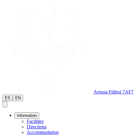
Arousa Fútbol 7
AF7
ES
EN
Information
Facilities
Directions
Accommodation