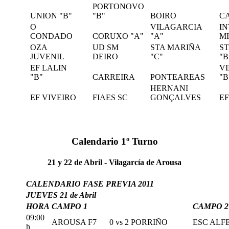
PORTONOVO
UNION "B"
"B"
BOIRO
C
O
VILAGARCIA
I
CONDADO
CORUXO "A"
"A"
M
OZA
UD SM
STA MARIÑA
S
JUVENIL
DEIRO
"C"
"B
EF LALIN
V
"B"
CARREIRA
PONTEAREAS
"B
HERNANI
EF VIVEIRO
FIAES SC
GONÇALVES
EF
Calendario 1º Turno
21 y 22 de Abril - Vilagarcía de Arousa
CALENDARIO FASE PREVIA 2011
JUEVES 21 de Abril
HORA
CAMPO 1
CAMPO 2
09:00
AROUSA F7
0
vs
2
PORRIÑO
ESC ALF
h