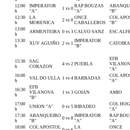
12:00
IMPERATOR
RAP BOUZAS
ABANQU
1
vs
0
h
"A"
"A"
"B"
12:30
LA
ONCE
COL APO
2
vs
0
h
MORENICA
CABALLEROS
"B"
13:00
ARMENTEIRA
0
vs
3
CALVO SANZ
ESC ALF
h
13:30
IMPERATOR
XUV AGUIÑO
2
vs
1
CATOIRA
h
"B"
EFB
15:30
SAG
4
vs
2
PUEBLA
VILANO
h
CORAZON
"A"
16:00
COL APO
VAL DO ULLA
1
vs
4
BARBADAS
h
"A"
EFB
16:30
VILANOVA
1
vs
3
GOIAN
AMIO
h
"B"
17:00
COL HO
UNION "A"
0
vs
5
RIBADEO
h
"A"
17:30
ABANQUEIRO
IMPERATOR
RAP BOU
0
vs
8
h
"B"
"A"
"A"
18:00
COL APOSTOL
LA
ONCE
0
vs
6