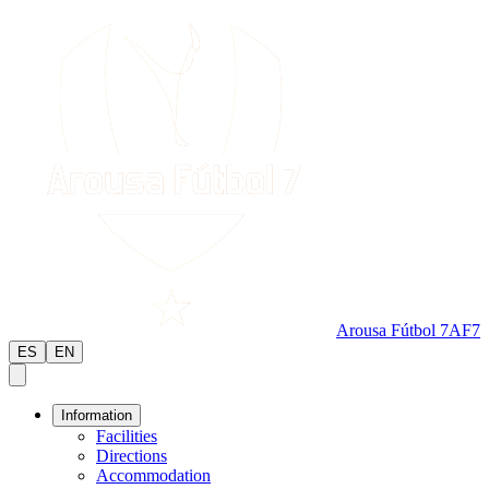
Arousa Fútbol 7
AF7
ES
EN
Information
Facilities
Directions
Accommodation