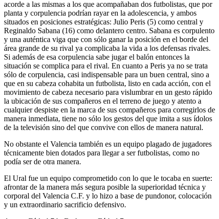
acorde a las mismas a los que acompañaban dos futbolistas, que por
planta y corpulencia podrían rayar en la adolescencia, y ambos
situados en posiciones estratégicas: Julio Peris (5) como central y
Reginaldo Sabana (16) como delantero centro. Sabana es corpulento
y una auténtica viga que con sólo ganar la posición en el borde del
área grande de su rival ya complicaba la vida a los defensas rivales.
Si además de esa corpulencia sabe jugar el balón entonces la
situación se complica para el rival. En cuanto a Peris ya no se trata
sólo de corpulencia, casi indispensable para un buen central, sino a
que en su cabeza cohabita un futbolista, listo en cada acción, con el
movimiento de cabeza necesario para vislumbrar en un gesto rápido
la ubicación de sus compañeros en el terreno de juego y atento a
cualquier despiste en la marca de sus compañeros para corregirlos de
manera inmediata, tiene no sólo los gestos del que imita a sus ídolos
de la televisión sino del que convive con ellos de manera natural.
No obstante el Valencia también es un equipo plagado de jugadores
técnicamente bien dotados para llegar a ser futbolistas, como no
podía ser de otra manera.
El Ural fue un equipo comprometido con lo que le tocaba en suerte:
afrontar de la manera más segura posible la superioridad técnica y
corporal del Valencia C.F. y lo hizo a base de pundonor, colocación
y un extraordinario sacrificio defensivo.