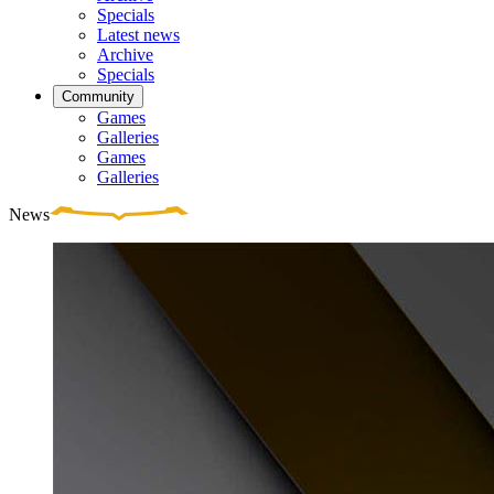
Specials
Latest news
Archive
Specials
Community
Games
Galleries
Games
Galleries
News