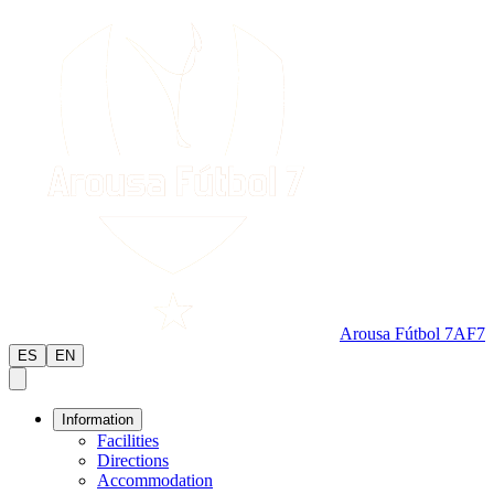
Arousa Fútbol 7
AF7
ES
EN
Information
Facilities
Directions
Accommodation