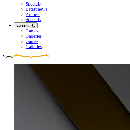
Specials
Latest news
Archive
Specials
Community
Games
Galleries
Games
Galleries
News