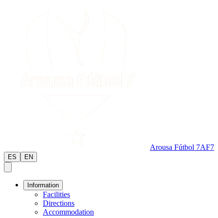
Arousa Fútbol 7
AF7
ES
EN
Information
Facilities
Directions
Accommodation