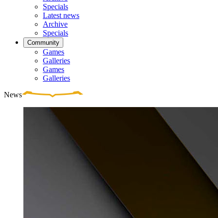
Specials
Latest news
Archive
Specials
Community
Games
Galleries
Games
Galleries
News