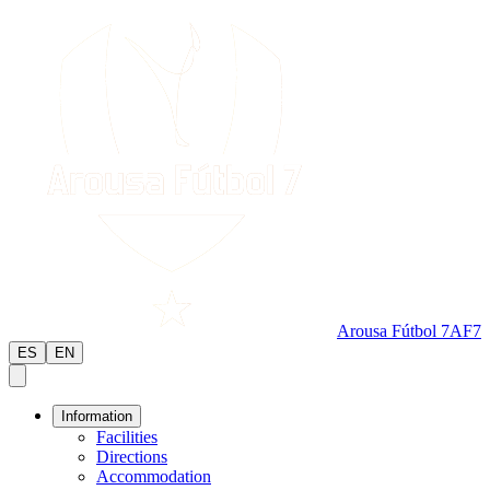
Arousa Fútbol 7
AF7
ES
EN
Information
Facilities
Directions
Accommodation