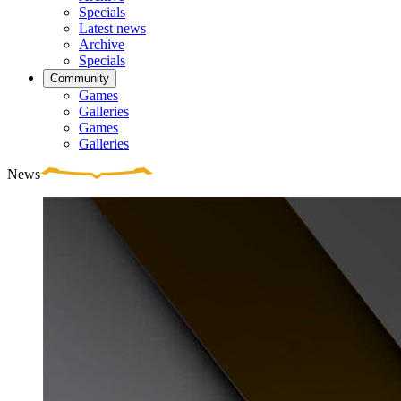
Specials
Latest news
Archive
Specials
Community
Games
Galleries
Games
Galleries
News