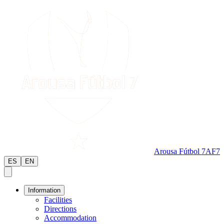
Arousa Fútbol 7
AF7
ES
EN
Information
Facilities
Directions
Accommodation