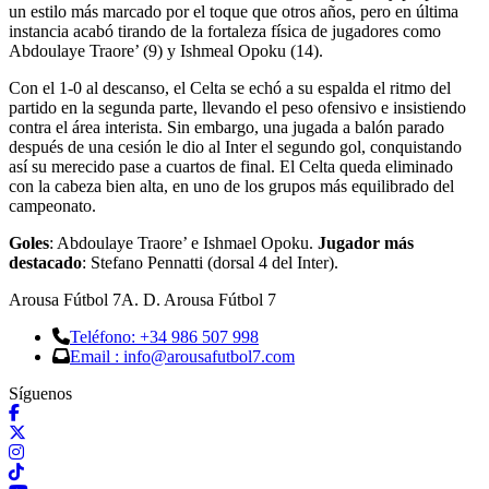
un estilo más marcado por el toque que otros años, pero en última
instancia acabó tirando de la fortaleza física de jugadores como
Abdoulaye Traore’ (9) y Ishmeal Opoku (14).
Con el 1-0 al descanso, el Celta se echó a su espalda el ritmo del
partido en la segunda parte, llevando el peso ofensivo e insistiendo
contra el área interista. Sin embargo, una jugada a balón parado
después de una cesión le dio al Inter el segundo gol, conquistando
así su merecido pase a cuartos de final. El Celta queda eliminado
con la cabeza bien alta, en uno de los grupos más equilibrado del
campeonato.
Goles
: Abdoulaye Traore’ e Ishmael Opoku.
Jugador más
destacado
: Stefano Pennatti (dorsal 4 del Inter).
Arousa Fútbol 7
A. D. Arousa Fútbol 7
Teléfono: +34 986 507 998
Email : info@arousafutbol7.com
Síguenos