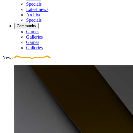
Specials
Latest news
Archive
Specials
Community
Games
Galleries
Games
Galleries
News