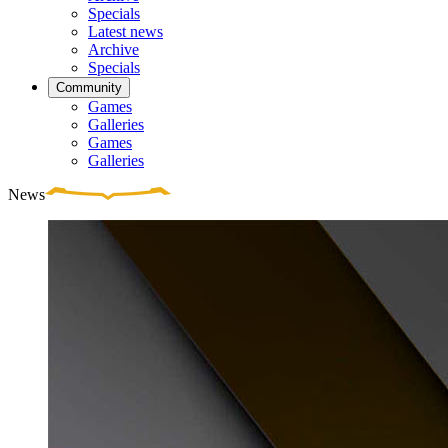
Specials
Latest news
Archive
Specials
Community
Games
Galleries
Games
Galleries
News