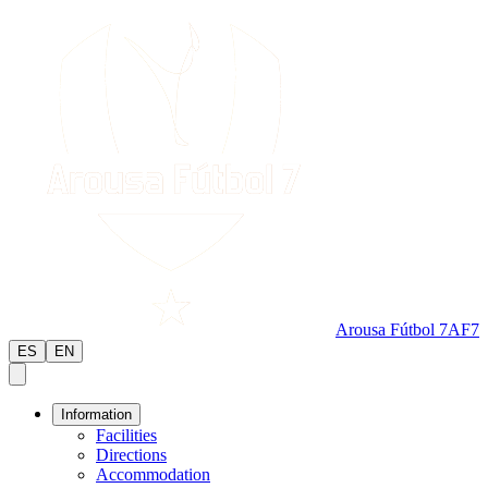
Arousa Fútbol 7
AF7
ES
EN
Information
Facilities
Directions
Accommodation