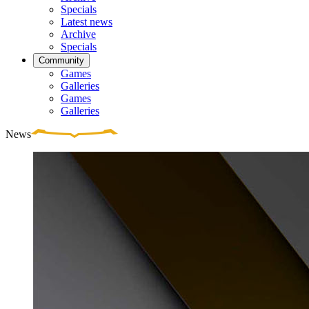
Specials
Latest news
Archive
Specials
Community
Games
Galleries
Games
Galleries
News