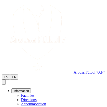
Arousa Fútbol 7
AF7
ES
EN
Information
Facilities
Directions
Accommodation