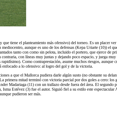
y que tiene el planteamiento más ofensivo) del torneo. Es un placer ver 
n mediocentro, aunque es uno de los defensas (Kepa Uriarte (10)) el que t
tados tanto con como sin pelota, incluido el portero, que ejerce de pr
a contraria, con líneas muy juntas y dejando poco espacio, y juega muy
es rapidísimo). Como contraprestación, asume muchos riesgos, aunque c
nfocado a lo ofensivo: al logro del gol y de la victoria.
iones a que el Mallorca pudiera darle algún susto (no obstante su delan
a primera mitad terminó con victoria parcial por dos goles a cero: los g
nder Madariaga (11) con un trallazo desde fuera del área. El segundo 
, Isma Estévez (3) fue el autor. Siguió fiel a su estilo este espectacula
, aunque pudieron ser más.