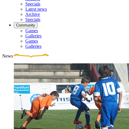
Specials
Latest news
Archive
Specials
Community
Games
Galleries
Games
Galleries
News