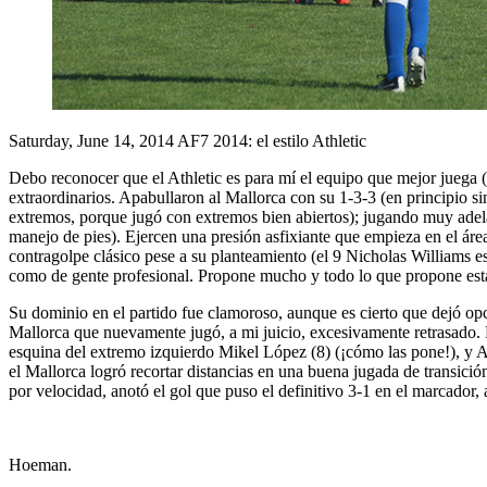
Saturday, June 14, 2014
AF7 2014: el estilo Athletic
Debo reconocer que el Athletic es para mí el equipo que mejor juega (
extraordinarios. Apabullaron al Mallorca con su 1-3-3 (en principio si
extremos, porque jugó con extremos bien abiertos); jugando muy adelan
manejo de pies). Ejercen una presión asfixiante que empieza en el áre
contragolpe clásico pese a su planteamiento (el 9 Nicholas Williams 
como de gente profesional. Propone mucho y todo lo que propone está e
Su dominio en el partido fue clamoroso, aunque es cierto que dejó opc
Mallorca que nuevamente jugó, a mi juicio, excesivamente retrasado. L
esquina del extremo izquierdo Mikel López (8) (¡cómo las pone!), y A
el Mallorca logró recortar distancias en una buena jugada de transición
por velocidad, anotó el gol que puso el definitivo 3-1 en el marcador
Hoeman.