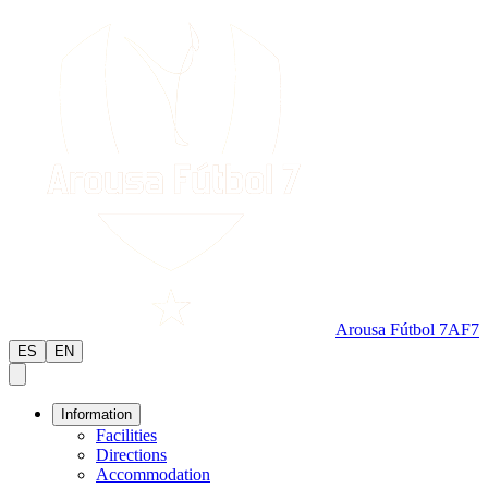
Arousa Fútbol 7
AF7
ES
EN
Information
Facilities
Directions
Accommodation