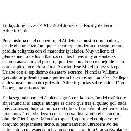
Friday, June 13, 2014
AF7 2014 Jornada 1: Racing de Ferrol -
Athletic Club
Poca historia en el encuentro, el Athletic se mostró dominador ya
desde el comienzo (aunque es cierto que tuvieron un susto por una
pérdida peligrosa con el marcador igualado). Muy valiente el
planteamiento de los bilbaínos con las líneas muy adelantadas
cuando atacaban y el portero, que tiene muy buen manejo de balón
con los pies, fuera de su área. Asociándose Mikel Lopez y Kepa
Uriarte con el rapidísimo delantero-extremo, Nicholas Williams
(percutidor-goleador) nada pudieron hacer los racinguistas. Se llegó
al descanso con cuatro goles del Athletic gracias sobre todo a Iñigo
Lopez, una apisonadora.
En la segunda parte el Athletic siguió con la posesión del esférico y
sin renunciar al ataque, aunque es cierto que tras el quinto gol, nada
más comenzar, bajaron un poco el ritmo. También influyó en ello las
rotaciones. Todavía llegaría uno más ya finalizando el encuentro
obra de Oier Lopez. Mención especial, aparte del equipo como
conjunto propiamente dicho, al planteamiento ultraofensivo del
entrenador, con especial relevancia para su portero Gorka Escalante,