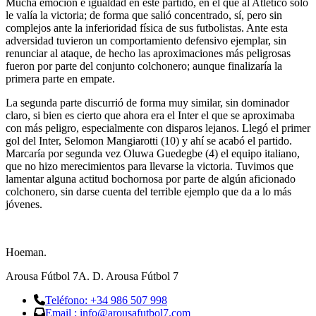
Mucha emoción e igualdad en este partido, en el que al Atlético sólo
le valía la victoria; de forma que salió concentrado, sí, pero sin
complejos ante la inferioridad física de sus futbolistas. Ante esta
adversidad tuvieron un comportamiento defensivo ejemplar, sin
renunciar al ataque, de hecho las aproximaciones más peligrosas
fueron por parte del conjunto colchonero; aunque finalizaría la
primera parte en empate.
La segunda parte discurrió de forma muy similar, sin dominador
claro, si bien es cierto que ahora era el Inter el que se aproximaba
con más peligro, especialmente con disparos lejanos. Llegó el primer
gol del Inter, Selomon Mangiarotti (10) y ahí se acabó el partido.
Marcaría por segunda vez Oluwa Guedegbe (4) el equipo italiano,
que no hizo merecimientos para llevarse la victoria. Tuvimos que
lamentar alguna actitud bochornosa por parte de algún aficionado
colchonero, sin darse cuenta del terrible ejemplo que da a lo más
jóvenes.
Hoeman.
Arousa Fútbol 7
A. D. Arousa Fútbol 7
Teléfono: +34 986 507 998
Email : info@arousafutbol7.com