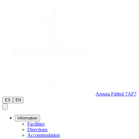
Arousa Fútbol 7
AF7
ES
EN
Information
Facilities
Directions
Accommodation