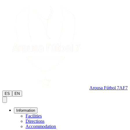
Arousa Fútbol 7
AF7
ES
EN
Information
Facilities
Directions
Accommodation