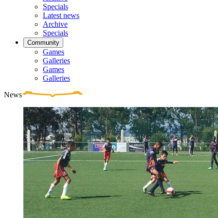
Specials
Latest news
Archive
Specials
Community
Games
Galleries
Games
Galleries
News