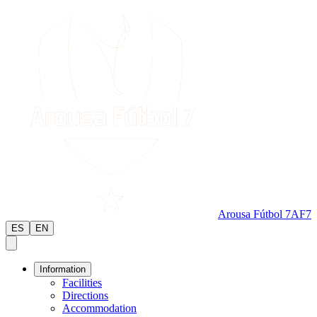
Arousa Fútbol 7
AF7
ES
EN
Information
Facilities
Directions
Accommodation