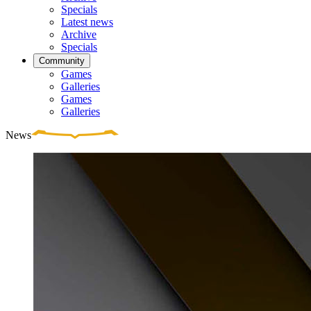
Specials
Latest news
Archive
Specials
Community
Games
Galleries
Games
Galleries
News