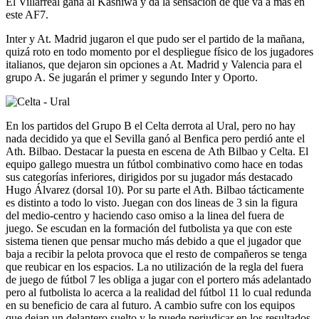
El Villarreal gana al Kashiwa y da la sensación de que va a más en
este AF7.
Inter y At. Madrid jugaron el que pudo ser el partido de la mañana,
quizá roto en todo momento por el despliegue físico de los jugadores
italianos, que dejaron sin opciones a At. Madrid y Valencia para el
grupo A. Se jugarán el primer y segundo Inter y Oporto.
En los partidos del Grupo B el Celta derrota al Ural, pero no hay
nada decidido ya que el Sevilla ganó al Benfica pero perdió ante el
Ath. Bilbao. Destacar la puesta en escena de Ath Bilbao y Celta. El
equipo gallego muestra un fútbol combinativo como hace en todas
sus categorías inferiores, dirigidos por su jugador más destacado
Hugo Álvarez (dorsal 10). Por su parte el Ath. Bilbao tácticamente
es distinto a todo lo visto. Juegan con dos lineas de 3 sin la figura
del medio-centro y haciendo caso omiso a la linea del fuera de
juego. Se escudan en la formación del futbolista ya que con este
sistema tienen que pensar mucho más debido a que el jugador que
baja a recibir la pelota provoca que el resto de compañeros se tenga
que reubicar en los espacios. La no utilización de la regla del fuera
de juego de fútbol 7 les obliga a jugar con el portero más adelantado
pero al futbolista lo acerca a la realidad del fútbol 11 lo cual redunda
en su beneficio de cara al futuro. A cambio sufre con los equipos
que dejan un delantero suelto y le puede perjudicar en los resultados