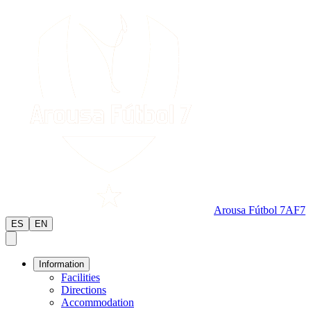
Arousa Fútbol 7
AF7
ES
EN
Information
Facilities
Directions
Accommodation