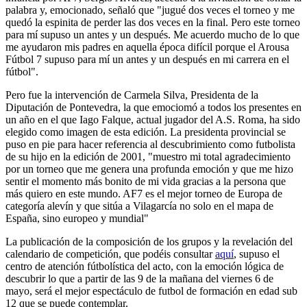
palabra y, emocionado, señaló que "jugué dos veces el torneo y me
quedó la espinita de perder las dos veces en la final. Pero este torneo
para mí supuso un antes y un después. Me acuerdo mucho de lo que
me ayudaron mis padres en aquella época difícil porque el Arousa
Fútbol 7 supuso para mí un antes y un después en mi carrera en el
fútbol".
Pero fue la intervención de Carmela Silva, Presidenta de la
Diputación de Pontevedra, la que emociomó a todos los presentes en
un año en el que Iago Falque, actual jugador del A.S. Roma, ha sido
elegido como imagen de esta edición. La presidenta provincial se
puso en pie para hacer referencia al descubrimiento como futbolista
de su hijo en la edición de 2001, "muestro mi total agradecimiento
por un torneo que me genera una profunda emoción y que me hizo
sentir el momento más bonito de mi vida gracias a la persona que
más quiero en este mundo. AF7 es el mejor torneo de Europa de
categoría alevín y que sitúa a Vilagarcía no solo en el mapa de
España, sino europeo y mundial"
La publicación de la composición de los grupos y la revelación del
calendario de competición, que podéis consultar
aquí
, supuso el
centro de atención fútbolística del acto, con la emoción lógica de
descubrir lo que a partir de las 9 de la mañana del viernes 6 de
mayo, será el mejor espectáculo de futbol de formación en edad sub
12 que se puede contemplar.