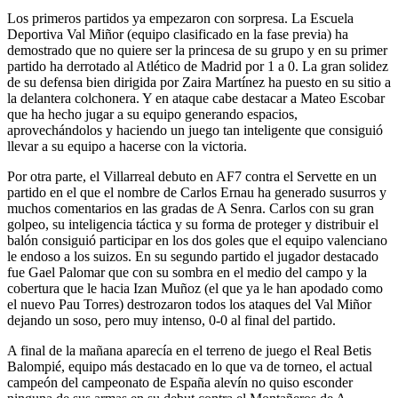
Los primeros partidos ya empezaron con sorpresa. La Escuela
Deportiva Val Miñor (equipo clasificado en la fase previa) ha
demostrado que no quiere ser la princesa de su grupo y en su primer
partido ha derrotado al Atlético de Madrid por 1 a 0. La gran solidez
de su defensa bien dirigida por Zaira Martínez ha puesto en su sitio a
la delantera colchonera. Y en ataque cabe destacar a Mateo Escobar
que ha hecho jugar a su equipo generando espacios,
aprovechándolos y haciendo un juego tan inteligente que consiguió
llevar a su equipo a hacerse con la victoria.
Por otra parte, el Villarreal debuto en AF7 contra el Servette en un
partido en el que el nombre de Carlos Ernau ha generado susurros y
muchos comentarios en las gradas de A Senra. Carlos con su gran
golpeo, su inteligencia táctica y su forma de proteger y distribuir el
balón consiguió participar en los dos goles que el equipo valenciano
le endoso a los suizos. En su segundo partido el jugador destacado
fue Gael Palomar que con su sombra en el medio del campo y la
cobertura que le hacia Izan Muñoz (el que ya le han apodado como
el nuevo Pau Torres) destrozaron todos los ataques del Val Miñor
dejando un soso, pero muy intenso, 0-0 al final del partido.
A final de la mañana aparecía en el terreno de juego el Real Betis
Balompié, equipo más destacado en lo que va de torneo, el actual
campeón del campeonato de España alevín no quiso esconder