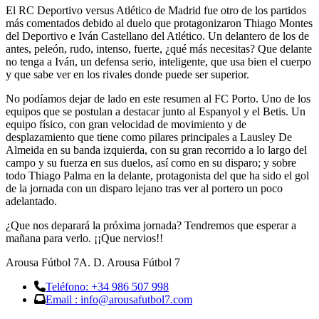
El RC Deportivo versus Atlético de Madrid fue otro de los partidos
más comentados debido al duelo que protagonizaron Thiago Montes
del Deportivo e Iván Castellano del Atlético. Un delantero de los de
antes, peleón, rudo, intenso, fuerte, ¿qué más necesitas? Que delante
no tenga a Iván, un defensa serio, inteligente, que usa bien el cuerpo
y que sabe ver en los rivales donde puede ser superior.
No podíamos dejar de lado en este resumen al FC Porto. Uno de los
equipos que se postulan a destacar junto al Espanyol y el Betis. Un
equipo físico, con gran velocidad de movimiento y de
desplazamiento que tiene como pilares principales a Lausley De
Almeida en su banda izquierda, con su gran recorrido a lo largo del
campo y su fuerza en sus duelos, así como en su disparo; y sobre
todo Thiago Palma en la delante, protagonista del que ha sido el gol
de la jornada con un disparo lejano tras ver al portero un poco
adelantado.
¿Que nos deparará la próxima jornada? Tendremos que esperar a
mañana para verlo. ¡¡Que nervios!!
Arousa Fútbol 7
A. D. Arousa Fútbol 7
Teléfono: +34 986 507 998
Email : info@arousafutbol7.com