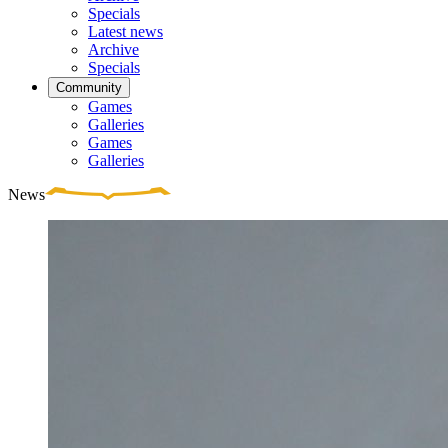
Specials
Latest news
Archive
Specials
Community
Games
Galleries
Games
Galleries
News