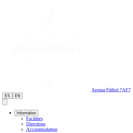
Arousa Fútbol 7
AF7
ES
EN
Information
Facilities
Directions
Accommodation