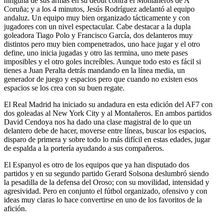
ninguna de sus armas en su debut contra el Montañeros de A
Coruña; y a los 4 minutos, Jesús Rodríguez adelantó al equipo
andaluz. Un equipo muy bien organizado tácticamente y con
jugadores con un nivel espectacular. Cabe destacar a la dupla
goleadora Tiago Polo y Francisco García, dos delanteros muy
distintos pero muy bien compenetrados, uno hace jugar y el otro
define, uno inicia jugadas y otro las termina, uno mete pases
imposibles y el otro goles increíbles. Aunque todo esto es fácil si
tienes a Juan Peralta detrás mandando en la línea media, un
generador de juego y espacios pero que cuando no existen esos
espacios se los crea con su buen regate.
El Real Madrid ha iniciado su andadura en esta edición del AF7 con
dos goleadas al New York City y al Montañeros. En ambos partidos
David Cendoya nos ha dado una clase magistral de lo que un
delantero debe de hacer, moverse entre líneas, buscar los espacios,
disparo de primera y sobre todo lo más difícil en estas edades, jugar
de espalda a la portería ayudando a sus compañeros.
El Espanyol es otro de los equipos que ya han disputado dos
partidos y en su segundo partido Gerard Solsona deslumbró siendo
la pesadilla de la defensa del Oroso; con su movilidad, intensidad y
agresividad. Pero en conjunto el fútbol organizado, ofensivo y con
ideas muy claras lo hace convertirse en uno de los favoritos de la
afición.