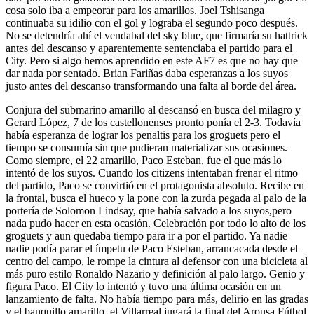
cosa solo iba a empeorar para los amarillos. Joel Tshisanga
continuaba su idilio con el gol y lograba el segundo poco después.
No se detendría ahí el vendabal del sky blue, que firmaría su hattrick
antes del descanso y aparentemente sentenciaba el partido para el
City. Pero si algo hemos aprendido en este AF7 es que no hay que
dar nada por sentado. Brian Fariñas daba esperanzas a los suyos
justo antes del descanso transformando una falta al borde del área.
Conjura del submarino amarillo al descansó en busca del milagro y
Gerard López, 7 de los castellonenses pronto ponía el 2-3. Todavía
había esperanza de lograr los penaltis para los groguets pero el
tiempo se consumía sin que pudieran materializar sus ocasiones.
Como siempre, el 22 amarillo, Paco Esteban, fue el que más lo
intentó de los suyos. Cuando los citizens intentaban frenar el ritmo
del partido, Paco se convirtió en el protagonista absoluto. Recibe en
la frontal, busca el hueco y la pone con la zurda pegada al palo de la
portería de Solomon Lindsay, que había salvado a los suyos,pero
nada pudo hacer en esta ocasión. Celebración por todo lo alto de los
groguets y aun quedaba tiempo para ir a por el partido. Ya nadie
nadie podía parar el ímpetu de Paco Esteban, arrancacada desde el
centro del campo, le rompe la cintura al defensor con una bicicleta al
más puro estilo Ronaldo Nazario y definición al palo largo. Genio y
figura Paco. El City lo intentó y tuvo una última ocasión en un
lanzamiento de falta. No había tiempo para más, delirio en las gradas
y el banquillo amarillo, el Villarreal jugará la final del Arousa Fútbol