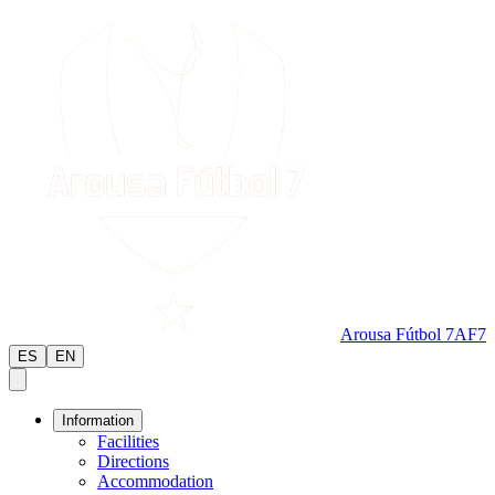
Arousa Fútbol 7
AF7
ES
EN
Information
Facilities
Directions
Accommodation