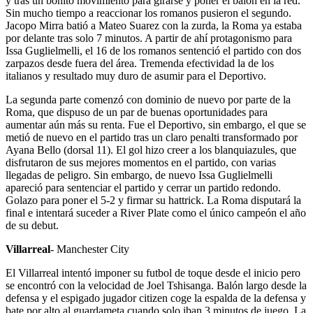
y tras un bonito movimiento para girarse y poner el balón en la red.
Sin mucho tiempo a reaccionar los romanos pusieron el segundo.
Jacopo Mirra batió a Mateo Suarez con la zurda, la Roma ya estaba
por delante tras solo 7 minutos. A partir de ahí protagonismo para
Issa Guglielmelli, el 16 de los romanos sentenció el partido con dos
zarpazos desde fuera del área. Tremenda efectividad la de los
italianos y resultado muy duro de asumir para el Deportivo.
La segunda parte comenzó con dominio de nuevo por parte de la
Roma, que dispuso de un par de buenas oportunidades para
aumentar aún más su renta. Fue el Deportivo, sin embargo, el que se
metió de nuevo en el partido tras un claro penalti transformado por
Ayana Bello (dorsal 11). El gol hizo creer a los blanquiazules, que
disfrutaron de sus mejores momentos en el partido, con varias
llegadas de peligro. Sin embargo, de nuevo Issa Guglielmelli
apareció para sentenciar el partido y cerrar un partido redondo.
Golazo para poner el 5-2 y firmar su hattrick. La Roma disputará la
final e intentará suceder a River Plate como el único campeón el año
de su debut.
Villarreal
- Manchester City
El Villarreal intentó imponer su futbol de toque desde el inicio pero
se encontró con la velocidad de Joel Tshisanga. Balón largo desde la
defensa y el espigado jugador citizen coge la espalda de la defensa y
bate por alto al guardameta cuando solo iban 3 minutos de juego. La