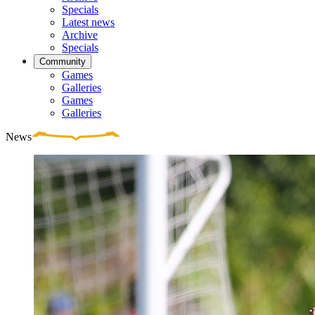
Specials
Latest news
Archive
Specials
Community
Games
Galleries
Games
Galleries
News