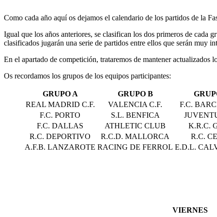
Como cada año aquí os dejamos el calendario de los partidos de la Fas
Igual que los años anteriores, se clasifican los dos primeros de cada g
clasificados jugarán una serie de partidos entre ellos que serán muy in
En el apartado de competición, trataremos de mantener actualizados l
Os recordamos los grupos de los equipos participantes:
GRUPO A
GRUPO B
GRUP
REAL MADRID C.F.
VALENCIA C.F.
F.C. BAR
F.C. PORTO
S.L. BENFICA
JUVENTU
F.C. DALLAS
ATHLETIC CLUB
K.R.C.
R.C. DEPORTIVO
R.C.D. MALLORCA
R.C. C
A.F.B. LANZAROTE
RACING DE FERROL
E.D.L. CA
HORA
LOCAL
VIERNES