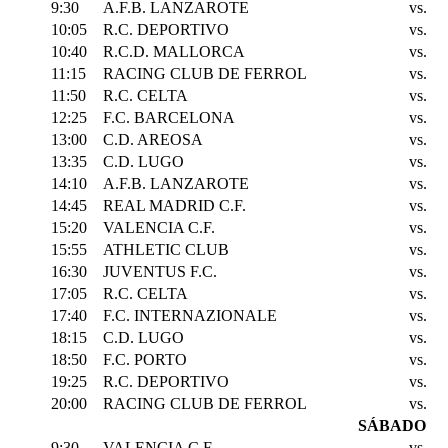
9:30
A.F.B. LANZAROTE
vs.
10:05
R.C. DEPORTIVO
vs.
10:40
R.C.D. MALLORCA
vs.
11:15
RACING CLUB DE FERROL
vs.
11:50
R.C. CELTA
vs.
12:25
F.C. BARCELONA
vs.
13:00
C.D. AREOSA
vs.
13:35
C.D. LUGO
vs.
14:10
A.F.B. LANZAROTE
vs.
14:45
REAL MADRID C.F.
vs.
15:20
VALENCIA C.F.
vs.
15:55
ATHLETIC CLUB
vs.
16:30
JUVENTUS F.C.
vs.
17:05
R.C. CELTA
vs.
17:40
F.C. INTERNAZIONALE
vs.
18:15
C.D. LUGO
vs.
18:50
F.C. PORTO
vs.
19:25
R.C. DEPORTIVO
vs.
20:00
RACING CLUB DE FERROL
vs.
SÁBADO
9:30
VALENCIA C.F.
vs.