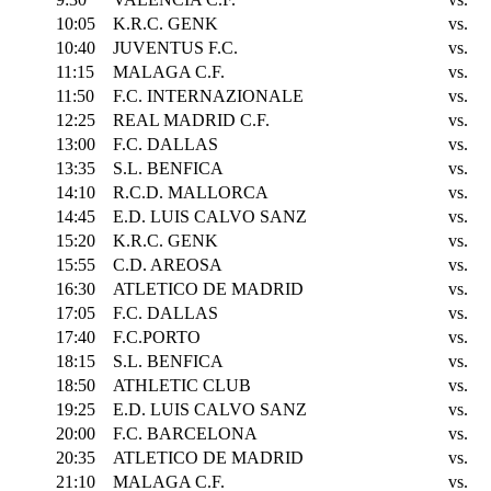
10:05
K.R.C. GENK
vs.
10:40
JUVENTUS F.C.
vs.
11:15
MALAGA C.F.
vs.
11:50
F.C. INTERNAZIONALE
vs.
12:25
REAL MADRID C.F.
vs.
13:00
F.C. DALLAS
vs.
13:35
S.L. BENFICA
vs.
14:10
R.C.D. MALLORCA
vs.
14:45
E.D. LUIS CALVO SANZ
vs.
15:20
K.R.C. GENK
vs.
15:55
C.D. AREOSA
vs.
16:30
ATLETICO DE MADRID
vs.
17:05
F.C. DALLAS
vs.
17:40
F.C.PORTO
vs.
18:15
S.L. BENFICA
vs.
18:50
ATHLETIC CLUB
vs.
19:25
E.D. LUIS CALVO SANZ
vs.
20:00
F.C. BARCELONA
vs.
20:35
ATLETICO DE MADRID
vs.
21:10
MALAGA C.F.
vs.