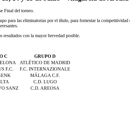
e Final del torneo.
rupo para las eliminatorias por el título, para fomentar la competitivid
teresantes.
os resultados con la mayor brevedad posible.
O C
GRUPO D
CELONA
ATLÉTICO DE MADRID
S F.C.
F.C. INTERNAZIONALE
 GENK
MÁLAGA C.F.
ELTA
C.D. LUGO
LVO SANZ
C.D. AREOSA
VISITANTE