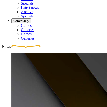
Specials
Latest news
Archive
Specials
Community
Games
Galleries
Games
Galleries
News