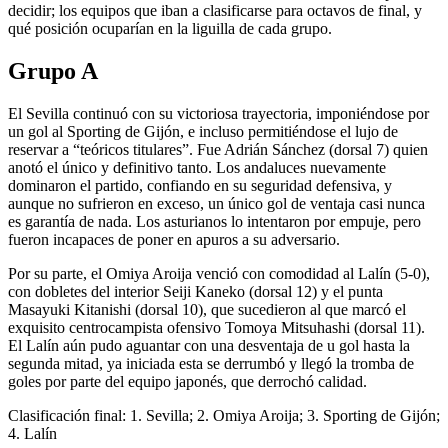
decidir; los equipos que iban a clasificarse para octavos de final, y
qué posición ocuparían en la liguilla de cada grupo.
Grupo A
El Sevilla continuó con su victoriosa trayectoria, imponiéndose por
un gol al Sporting de Gijón, e incluso permitiéndose el lujo de
reservar a “teóricos titulares”. Fue Adrián Sánchez (dorsal 7) quien
anotó el único y definitivo tanto. Los andaluces nuevamente
dominaron el partido, confiando en su seguridad defensiva, y
aunque no sufrieron en exceso, un único gol de ventaja casi nunca
es garantía de nada. Los asturianos lo intentaron por empuje, pero
fueron incapaces de poner en apuros a su adversario.
Por su parte, el Omiya Aroija venció con comodidad al Lalín (5-0),
con dobletes del interior Seiji Kaneko (dorsal 12) y el punta
Masayuki Kitanishi (dorsal 10), que sucedieron al que marcó el
exquisito centrocampista ofensivo Tomoya Mitsuhashi (dorsal 11).
El Lalín aún pudo aguantar con una desventaja de u gol hasta la
segunda mitad, ya iniciada esta se derrumbó y llegó la tromba de
goles por parte del equipo japonés, que derrochó calidad.
Clasificación final: 1. Sevilla; 2. Omiya Aroija; 3. Sporting de Gijón;
4. Lalín