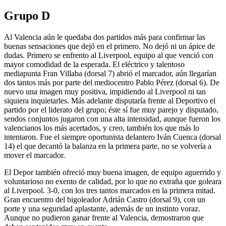
Grupo D
Al Valencia aún le quedaba dos partidos más para confirmar las
buenas sensaciones que dejó en el primero. No dejó ni un ápice de
dudas. Primero se enfrento al Liverpool, equipo al que venció con
mayor comodidad de la esperada. El eléctrico y talentoso
mediapunta Fran Villaba (dorsal 7) abrió el marcador, aún llegarían
dos tantos más por parte del mediocentro Pablo Pérez (dorsal 6). De
nuevo una imagen muy positiva, impidiendo al Liverpool ni tan
siquiera inquietarles. Más adelante disputaría frente al Deportivo el
partido por el liderato del grupo; éste sí fue muy parejo y disputado,
sendos conjuntos jugaron con una alta intensidad, aunque fueron los
valencianos los más acertados, y creo, también los que más lo
intentaron. Fue el siempre oportunista delantero Iván Cuenca (dorsal
14) el que decantó la balanza en la primera parte, no se volvería a
mover el marcador.
El Depor también ofreció muy buena imagen, de equipo aguerrido y
voluntarioso no exento de calidad, por lo que no extraña que goleara
al Liverpool. 3-0, con los tres tantos marcados en la primera mitad.
Gran encuentro del bigoleador Adrián Castro (dorsal 9), con un
porte y una seguridad aplastante, además de un instinto voraz.
Aunque no pudieron ganar frente al Valencia, demostraron que