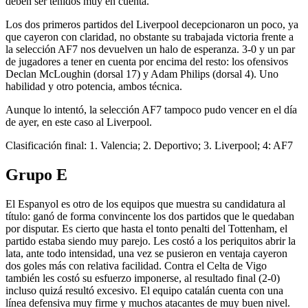
deben ser tenidos muy en cuenta.
Los dos primeros partidos del Liverpool decepcionaron un poco, ya
que cayeron con claridad, no obstante su trabajada victoria frente a
la selección AF7 nos devuelven un halo de esperanza. 3-0 y un par
de jugadores a tener en cuenta por encima del resto: los ofensivos
Declan McLoughin (dorsal 17) y Adam Philips (dorsal 4). Uno
habilidad y otro potencia, ambos técnica.
Aunque lo intentó, la selección AF7 tampoco pudo vencer en el día
de ayer, en este caso al Liverpool.
Clasificación final: 1. Valencia; 2. Deportivo; 3. Liverpool; 4: AF7
Grupo E
El Espanyol es otro de los equipos que muestra su candidatura al
título: ganó de forma convincente los dos partidos que le quedaban
por disputar. Es cierto que hasta el tonto penalti del Tottenham, el
partido estaba siendo muy parejo. Les costó a los periquitos abrir la
lata, ante todo intensidad, una vez se pusieron en ventaja cayeron
dos goles más con relativa facilidad. Contra el Celta de Vigo
también les costó su esfuerzo imponerse, al resultado final (2-0)
incluso quizá resultó excesivo. El equipo catalán cuenta con una
línea defensiva muy firme y muchos atacantes de muy buen nivel.