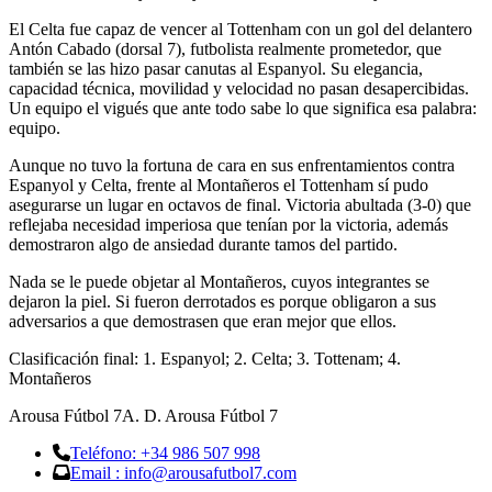
El Celta fue capaz de vencer al Tottenham con un gol del delantero
Antón Cabado (dorsal 7), futbolista realmente prometedor, que
también se las hizo pasar canutas al Espanyol. Su elegancia,
capacidad técnica, movilidad y velocidad no pasan desapercibidas.
Un equipo el vigués que ante todo sabe lo que significa esa palabra:
equipo.
Aunque no tuvo la fortuna de cara en sus enfrentamientos contra
Espanyol y Celta, frente al Montañeros el Tottenham sí pudo
asegurarse un lugar en octavos de final. Victoria abultada (3-0) que
reflejaba necesidad imperiosa que tenían por la victoria, además
demostraron algo de ansiedad durante tamos del partido.
Nada se le puede objetar al Montañeros, cuyos integrantes se
dejaron la piel. Si fueron derrotados es porque obligaron a sus
adversarios a que demostrasen que eran mejor que ellos.
Clasificación final: 1. Espanyol; 2. Celta; 3. Tottenam; 4.
Montañeros
Arousa Fútbol 7
A. D. Arousa Fútbol 7
Teléfono: +34 986 507 998
Email : info@arousafutbol7.com