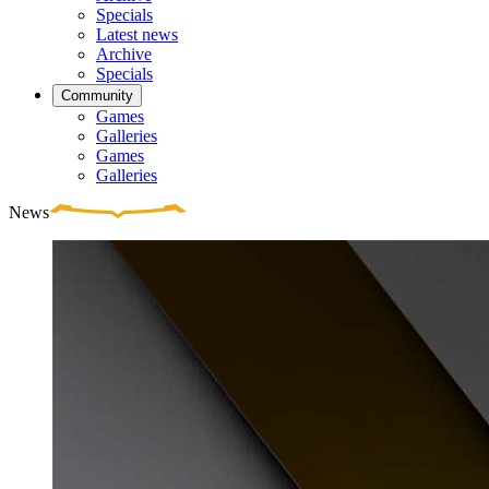
Specials
Latest news
Archive
Specials
Community
Games
Galleries
Games
Galleries
News