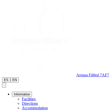
Arousa Fútbol 7
AF7
ES
EN
Information
Facilities
Directions
Accommodation