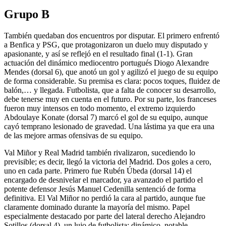
Grupo B
También quedaban dos encuentros por disputar. El primero enfrentó
a Benfica y PSG, que protagonizaron un duelo muy disputado y
apasionante, y así se reflejó en el resultado final (1-1). Gran
actuación del dinámico mediocentro portugués Diogo Alexandre
Mendes (dorsal 6), que anotó un gol y agilizó el juego de su equipo
de forma considerable. Su premisa es clara: pocos toques, fluidez de
balón,… y llegada. Futbolista, que a falta de conocer su desarrollo,
debe tenerse muy en cuenta en el futuro. Por su parte, los franceses
fueron muy intensos en todo momento, el extremo izquierdo
Abdoulaye Konate (dorsal 7) marcó el gol de su equipo, aunque
cayó temprano lesionado de gravedad. Una lástima ya que era una
de las mejore armas ofensivas de su equipo.
Val Miñor y Real Madrid también rivalizaron, sucediendo lo
previsible; es decir, llegó la victoria del Madrid. Dos goles a cero,
uno en cada parte. Primero fue Rubén Úbeda (dorsal 14) el
encargado de desnivelar el marcador, ya avanzado el partido el
potente defensor Jesús Manuel Cedenilla sentenció de forma
definitiva. El Val Miñor no perdió la cara al partido, aunque fue
claramente dominado durante la mayoría del mismo. Papel
especialmente destacado por parte del lateral derecho Alejandro
Sotillos (dorsal 4), un lujo de futbolista; dinámico, notable