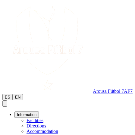
Arousa Fútbol 7
AF7
ES
EN
Information
Facilities
Directions
Accommodation