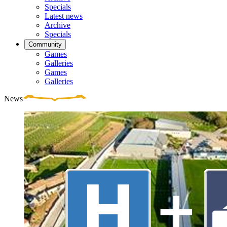
Specials
Latest news
Archive
Specials
Community
Games
Galleries
Games
Galleries
News