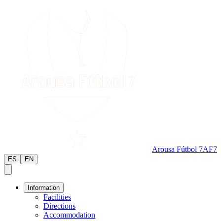
Arousa Fútbol 7
AF7
ES
EN
Information
Facilities
Directions
Accommodation