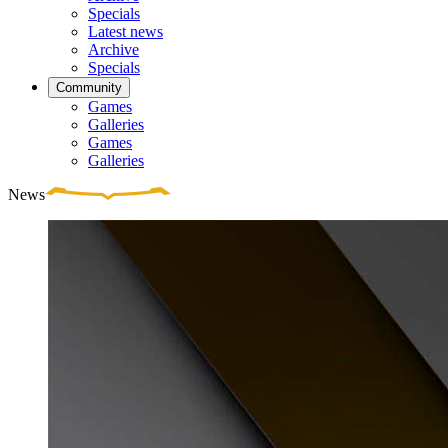
Specials
Latest news
Archive
Specials
Community
Games
Galleries
Games
Galleries
News