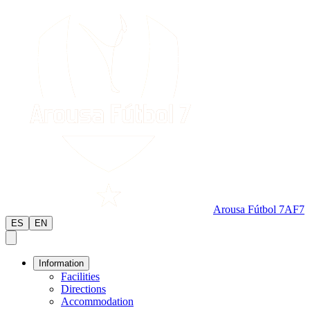
Arousa Fútbol 7
AF7
ES
EN
Information
Facilities
Directions
Accommodation