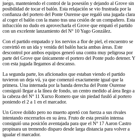
juego, manteniendo el control de la posesión y dejando al Grove sin
posibilidad de tocar el balón. Esta relajación se vio frustrada por la
confianza del portero del Ponte Ourense que regaló una jugada clara
al coger el balón con la mano tras una cesión de un compañero. Esta
infracción no dudo en aprovecharla el Grove que empató el partido
con un excelente lanzamiento del Nº 10 Yago González.
Con el partido empatado y los nervios a flor de piel, el encuentro se
convirtió en un ida y venida del balón hacia ambas áreas. Este
descontrol por ambos equipos generó una contra muy peligrosa por
parte del Grove que únicamente el portero del Ponte pudo detener. Y
con esta jugada llegamos al descanso.
La segunda parte, los aficionados que estaban viendo el partido
tuvieron un deja vú, ya que comenzó exactamente igual que la
primera. Una internada por la banda derecha del Ponte Ourense
consiguió llegar a la línea de fondo, un centro medido al área llego a
la cabeza del Nº 11 Xurxo Romero que sin piedad fusiló al portero
poniendo el 2 a 1 en el marcador.
Un Grove dolido pero no muerto apretó con fuerza a sus rivales
intentando encerrarlos en su área. Fruto de esta presión intensa
consiguió una posición aventajada para que el Nº 17 Aaron Castro
propinara un tremendo disparo desde larga distancia para volver a
igualar el marcador.