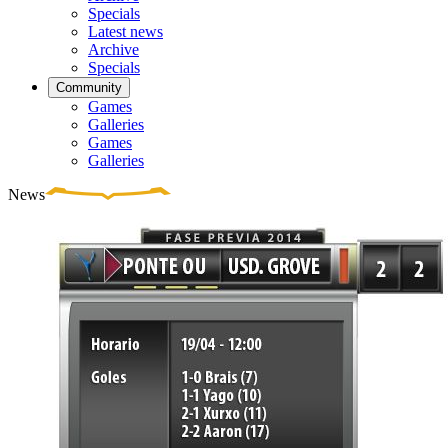
Specials
Latest news
Archive
Specials
Community
Games
Galleries
Games
Galleries
News