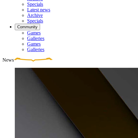
Specials
Latest news
Archive
Specials
Community
Games
Galleries
Games
Galleries
News