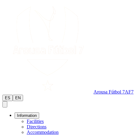
Arousa Fútbol 7
AF7
ES
EN
Information
Facilities
Directions
Accommodation