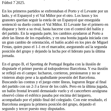
Fútbol 7 2025.
En los primeros partidos se enfrentaban el Porto y el Levante por un
lado, y el Espanyol y el Val Miñor por el otro. Los lusos y los
granotes querían seguir la estela de un Espanyol que enseguida
sentenció su duelo contra el Val Miñor. El Levante fue el primero en
disparar y herir a su rival, hasta hacerse con el control del balón y
del partido. En la segunda parte, los cambios ayudaron al Porto a
abrir las líneas de los españoles, y en una bonita jugada iniciada con
un gran cambio de orientación, el balón acabó en los pies de Miguel
Festas, quien puso el 1-1 en el marcador, asegurando así la segunda
posición del grupo y dejando la lucha por el liderato para la última
jornada.
En el grupo B, el Sporting de Portugal llegaba con la ilusión de
disputarle el primer puesto al todopoderoso Barcelona. Y esa ilusión
se reflejó en el campo: lucharon, corrieron, presionaron y no se
vinieron abajo pese a la apabullante posesión del Barcelona.
Buscando las contras y el juego entre líneas, lograron llegar al final
del partido con un 2-3 a favor de los culés. Pero en la última jugada,
un balón frontal levantó demasiado vuelo y el cancerbero azulgrana
observó cómo el esférico pasaba por encima del larguero,
acompañado por el pitido final del colegiado. Con este resultado, el
Barcelona asegura la primera posición del grupo, dejando el
segundo y tercer puesto muy disputados.