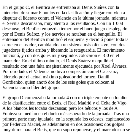
En el grupo C, el Benfica se enfrentaba al Denis Suárez con la
intención de sumar 6 puntos en la clasificación y llegar con vida a
disputar el liderato contra el Valencia en la última jornada, mientras
el Sevilla descansaba, muy atento a los resultados. Con un 1-0 al
descanso, el Benfica empezó a temer por el buen juego desplegado
por el Denis Suárez, y los nervios se notaban en el banquillo. El
entrenador del Benfica modificó el esquema y decidió poner toda la
carne en el asador, cambiando a un sistema más ofensivo, con dos
jugadores fijados arriba y liberando la retaguardia. El movimiento
funcionó, y con dos goles muy seguidos colocaron el 3-0 en el
marcador. En el último minuto, el Denis Suárez maquilló el
resultado con una falta magistralmente ejecutada por Xoel Álvarez.
Por otro lado, el Valencia no tuvo compasión con el Calasanz,
liderado por el actual máximo goleador del torneo, Daniil
Gordienko, quien anotó dos de los seis goles que colocan al
Valencia como líder del grupo.
El grupo D comenzaba la jornada 4 con un triple empate en lo alto
de la clasificación entre el Betis, el Real Madrid y el Celta de Vigo.
A los blancos les tocaba descansar, pero los béticos y los de A
Fouteza se medían en el duelo más esperado de la jornada. Tras una
primera parte muy igualada, en la segunda los celestes, capitaneados
por Federico Maciel, se adelantaron en dos ocasiones: dos golpes
muy duros para el Betis, que no supo reponerse, y el marcador no se