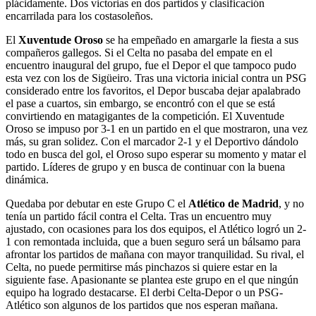
plácidamente. Dos victorias en dos partidos y clasificación
encarrilada para los costasoleños.
El
Xuventude Oroso
se ha empeñado en amargarle la fiesta a sus
compañeros gallegos. Si el Celta no pasaba del empate en el
encuentro inaugural del grupo, fue el Depor el que tampoco pudo
esta vez con los de Sigüeiro. Tras una victoria inicial contra un PSG
considerado entre los favoritos, el Depor buscaba dejar apalabrado
el pase a cuartos, sin embargo, se encontró con el que se está
convirtiendo en matagigantes de la competición. El Xuventude
Oroso se impuso por 3-1 en un partido en el que mostraron, una vez
más, su gran solidez. Con el marcador 2-1 y el Deportivo dándolo
todo en busca del gol, el Oroso supo esperar su momento y matar el
partido. Líderes de grupo y en busca de continuar con la buena
dinámica.
Quedaba por debutar en este Grupo C el
Atlético de Madrid
, y no
tenía un partido fácil contra el Celta. Tras un encuentro muy
ajustado, con ocasiones para los dos equipos, el Atlético logró un 2-
1 con remontada incluida, que a buen seguro será un bálsamo para
afrontar los partidos de mañana con mayor tranquilidad. Su rival, el
Celta, no puede permitirse más pinchazos si quiere estar en la
siguiente fase. Apasionante se plantea este grupo en el que ningún
equipo ha logrado destacarse. El derbi Celta-Depor o un PSG-
Atlético son algunos de los partidos que nos esperan mañana.