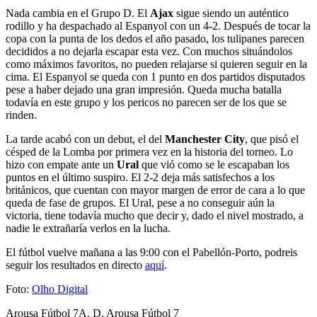
Nada cambia en el Grupo D. El
Ajax
sigue siendo un auténtico
rodillo y ha despachado al Espanyol con un 4-2. Después de tocar la
copa con la punta de los dedos el año pasado, los tulipanes parecen
decididos a no dejarla escapar esta vez. Con muchos situándolos
como máximos favoritos, no pueden relajarse si quieren seguir en la
cima. El Espanyol se queda con 1 punto en dos partidos disputados
pese a haber dejado una gran impresión. Queda mucha batalla
todavía en este grupo y los pericos no parecen ser de los que se
rinden.
La tarde acabó con un debut, el del
Manchester City
, que pisó el
césped de la Lomba por primera vez en la historia del torneo. Lo
hizo con empate ante un
Ural
que vió como se le escapaban los
puntos en el último suspiro. El 2-2 deja más satisfechos a los
británicos, que cuentan con mayor margen de error de cara a lo que
queda de fase de grupos. El Ural, pese a no conseguir aún la
victoria, tiene todavía mucho que decir y, dado el nivel mostrado, a
nadie le extrañaría verlos en la lucha.
El fútbol vuelve mañana a las 9:00 con el Pabellón-Porto, podreis
seguir los resultados en directo
aquí
.
Foto:
Olho Digital
Arousa Fútbol 7
A. D. Arousa Fútbol 7