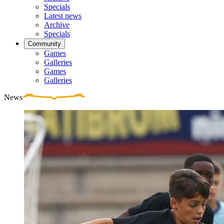
Specials
Latest news
Archive
Specials
Community
Games
Galleries
Games
Galleries
News