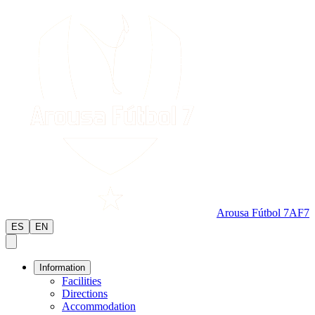
Arousa Fútbol 7
AF7
ES
EN
Information
Facilities
Directions
Accommodation