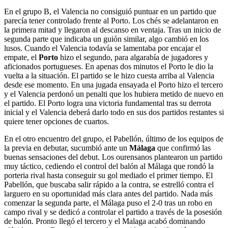
En el grupo B, el Valencia no consiguió puntuar en un partido que
parecía tener controlado frente al Porto. Los chés se adelantaron en
la primera mitad y llegaron al descanso en ventaja. Tras un inicio de
segunda parte que indicaba un guión similar, algo cambió en los
lusos. Cuando el Valencia todavía se lamentaba por encajar el
empate, el
Porto
hizo el segundo, para algarabía de jugadores y
aficionados portugueses. En apenas dos minutos el Porto le dio la
vuelta a la situación. El partido se le hizo cuesta arriba al Valencia
desde ese momento. En una jugada ensayada el Porto hizo el tercero
y el Valencia perdonó un penalti que los hubiera metido de nuevo en
el partido. El Porto logra una victoria fundamental tras su derrota
inicial y el Valencia deberá darlo todo en sus dos partidos restantes si
quiere tener opciones de cuartos.
En el otro encuentro del grupo, el Pabellón, último de los equipos de
la previa en debutar, sucumbió ante un
Málaga
que confirmó las
buenas sensaciones del debut. Los ourensanos plantearon un partido
muy táctico, cediendo el control del balón al Málaga que rondó la
porteria rival hasta conseguir su gol mediado el primer tiempo. El
Pabellón, que buscaba salir rápido a la contra, se estrelló contra el
larguero en su oportunidad más clara antes del partido. Nada más
comenzar la segunda parte, el Málaga puso el 2-0 tras un robo en
campo rival y se dedicó a controlar el partido a través de la posesión
de balón. Pronto llegó el tercero y el Malaga acabó dominando