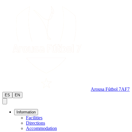
Arousa Fútbol 7
AF7
ES
EN
Information
Facilities
Directions
Accommodation