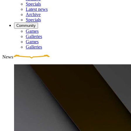
Specials
Latest news
Archive
Specials
Community
Games
Galleries
Games
Galleries
News