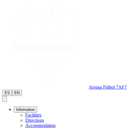
Arousa Fútbol 7
AF7
ES
EN
Information
Facilities
Directions
Accommodation