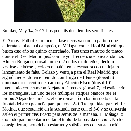
Sunday, May 14, 2017
Los penaltis deciden dos semifinales
El Arousa Fútbol 7 arrancó su fase decisiva con un partido que
enfrentaba al actual campeón, el Málaga, con el
Real Madrid
, que
busca este año su quinto entorchado. Tras unos minutos de tanteo,
donde el Real Madrid pisó con mayor frecuencia el área andaluza,
Alonso Bragado, dorsal número 2 de los madrileños, decidió
vestirse de héroe y colocó el balón en la escuadra con un lejano
lanzamiento de falta. Golazo y ventaja para el Real Madrid que
siguió creciendo en el partido con Hugo de Llanos (dorsal 8)
dominando el centro del campo y Alberto Risco (dorsal 10)
intentando conectar con Alejandro Jimenez (dorsal 7), el estilete de
los merengues. En uno de los múltiples ataques blancos fue el
propio Alejandro Jiménez el que remachó un balón suelto en la
frontal del área pequeña para poner el 2-0. Tranquilidad para el Real
Madrid, que sentenció en la segunda parte con el 3-0 y se convertía
así en el primer clasificado para semis de la mañana. El Málaga lo
dio todo para intentar reeditar el título de la pasada edición. No lo
consiguieron, pero deben estar muy satisfechos con su actuación.