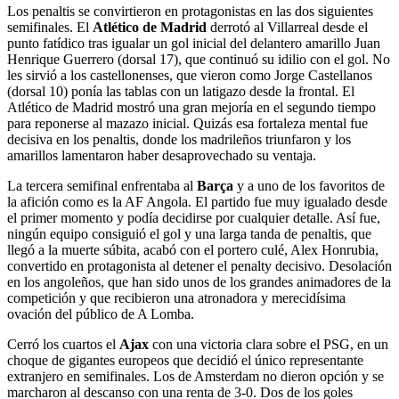
Los penaltis se convirtieron en protagonistas en las dos siguientes
semifinales. El
Atlético de Madrid
derrotó al Villarreal desde el
punto fatídico tras igualar un gol inicial del delantero amarillo Juan
Henrique Guerrero (dorsal 17), que continuó su idilio con el gol. No
les sirvió a los castellonenses, que vieron como Jorge Castellanos
(dorsal 10) ponía las tablas con un latigazo desde la frontal. El
Atlético de Madrid mostró una gran mejoría en el segundo tiempo
para reponerse al mazazo inicial. Quizás esa fortaleza mental fue
decisiva en los penaltis, donde los madrileños triunfaron y los
amarillos lamentaron haber desaprovechado su ventaja.
La tercera semifinal enfrentaba al
Barça
y a uno de los favoritos de
la afición como es la AF Angola. El partido fue muy igualado desde
el primer momento y podía decidirse por cualquier detalle. Así fue,
ningún equipo consiguió el gol y una larga tanda de penaltis, que
llegó a la muerte súbita, acabó con el portero culé, Alex Honrubia,
convertido en protagonista al detener el penalty decisivo. Desolación
en los angoleños, que han sido unos de los grandes animadores de la
competición y que recibieron una atronadora y merecidísima
ovación del público de A Lomba.
Cerró los cuartos el
Ajax
con una victoria clara sobre el PSG, en un
choque de gigantes europeos que decidió el único representante
extranjero en semifinales. Los de Amsterdam no dieron opción y se
marcharon al descanso con una renta de 3-0. Dos de los goles