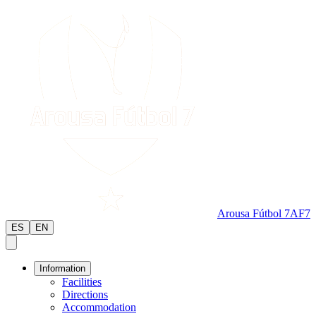
Arousa Fútbol 7
AF7
ES
EN
Information
Facilities
Directions
Accommodation