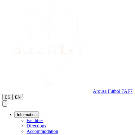
Arousa Fútbol 7
AF7
ES
EN
Information
Facilities
Directions
Accommodation