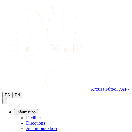
Arousa Fútbol 7
AF7
ES
EN
Information
Facilities
Directions
Accommodation