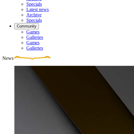
Specials
Latest news
Archive
Specials
Community
Games
Galleries
Games
Galleries
News