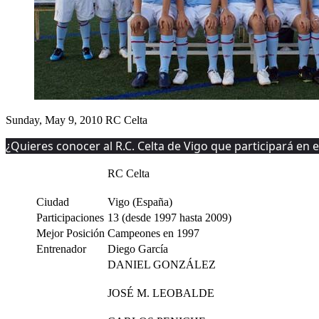
Sunday, May 9, 2010
RC Celta
¿Quieres conocer al R.C. Celta de Vigo que participará en e
RC Celta
Ciudad
Vigo (España)
Participaciones
13 (desde 1997 hasta 2009)
Mejor Posición
Campeones en 1997
Entrenador
Diego García
DANIEL GONZÁLEZ
JOSÉ M. LEOBALDE