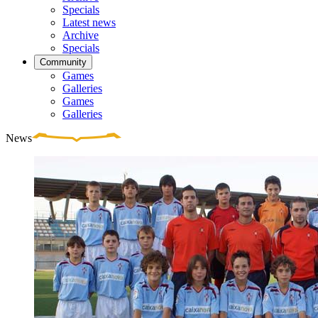
Specials
Latest news
Archive
Specials
Community
Games
Galleries
Games
Galleries
News