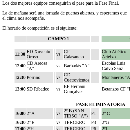
Los dos mejores equipos conseguirán el pase para la Fase Final.
La de mañana será una jornada de puertas abiertas, y esperamos que
el clima nos acompañe.
El horario de competición es el siguiente:
CAMPO 1
ED Xuventu
CP
Club Atlético
11:30
vs
Oroso
Calasancio
Arteixo
CD Areosa
Escolas Luis
12:00
vs
Barbadás "A"
"A"
Calvo Sanz
CD
12:30
Porriño
vs
Montañeros "
Cuatrovientos
EF Hernani
13:00
SD Ribadeo
vs
Betanzos CF "
Gonçalves
FASE ELIMINATORIA
2º B (SAN
16:00
2º A
vs
P1
2º C
TIRSO "A")
16:30
2º E
vs
TERCERO
P3
2ºG
17:00
2ºH
vs
TERCERO
P6
2ºI