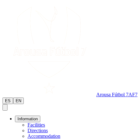
Arousa Fútbol 7
AF7
ES
EN
Information
Facilities
Directions
Accommodation