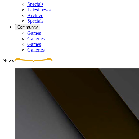
Specials
Latest news
Archive
Specials
Community
Games
Galleries
Games
Galleries
News