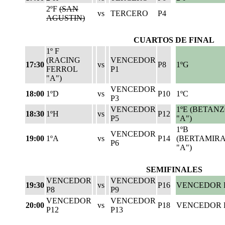
2ºF
(SAN
vs
TERCERO
P4
AGUSTIN)
CUARTOS DE FINAL
1º F
(RACING
VENCEDOR
17:30
vs
P8
1ºG
FERROL
P1
"A")
VENCEDOR
18:00
1ºD
vs
P10
1ºC
P3
VENCEDOR
1ºE (BETAN
18:30
1ºH
vs
P12
P5
"A")
1ºB
VENCEDOR
19:00
1ºA
vs
P14
(BERTAMIR
P6
"A")
SEMIFINALES
VENCEDOR
VENCEDOR
19:30
vs
P16
VENCEDOR 
P8
P9
VENCEDOR
VENCEDOR
20:00
vs
P18
VENCEDOR 
P12
P13