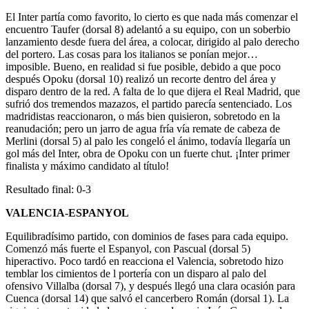
El Inter partía como favorito, lo cierto es que nada más comenzar el
encuentro Taufer (dorsal 8) adelantó a su equipo, con un soberbio
lanzamiento desde fuera del área, a colocar, dirigido al palo derecho
del portero. Las cosas para los italianos se ponían mejor…
imposible. Bueno, en realidad si fue posible, debido a que poco
después Opoku (dorsal 10) realizó un recorte dentro del área y
disparo dentro de la red. A falta de lo que dijera el Real Madrid, que
sufrió dos tremendos mazazos, el partido parecía sentenciado. Los
madridistas reaccionaron, o más bien quisieron, sobretodo en la
reanudación; pero un jarro de agua fría vía remate de cabeza de
Merlini (dorsal 5) al palo les congeló el ánimo, todavía llegaría un
gol más del Inter, obra de Opoku con un fuerte chut. ¡Inter primer
finalista y máximo candidato al título!
Resultado final: 0-3
VALENCIA-ESPANYOL
Equilibradísimo partido, con dominios de fases para cada equipo.
Comenzó más fuerte el Espanyol, con Pascual (dorsal 5)
hiperactivo. Poco tardó en reacciona el Valencia, sobretodo hizo
temblar los cimientos de l portería con un disparo al palo del
ofensivo Villalba (dorsal 7), y después llegó una clara ocasión para
Cuenca (dorsal 14) que salvó el cancerbero Román (dorsal 1). La