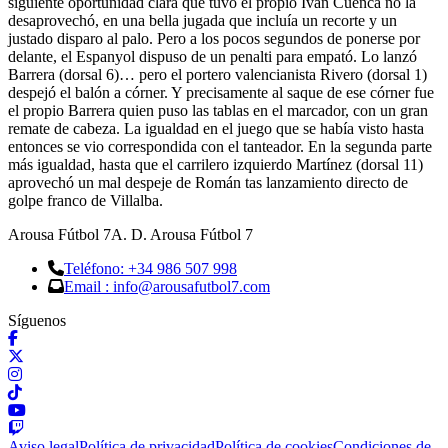
siguiente oportunidad clara que tuvo el propio Iván Cuenca no la
desaprovechó, en una bella jugada que incluía un recorte y un
justado disparo al palo. Pero a los pocos segundos de ponerse por
delante, el Espanyol dispuso de un penalti para empató. Lo lanzó
Barrera (dorsal 6)… pero el portero valencianista Rivero (dorsal 1)
despejó el balón a córner. Y precisamente al saque de ese córner fue
el propio Barrera quien puso las tablas en el marcador, con un gran
remate de cabeza. La igualdad en el juego que se había visto hasta
entonces se vio correspondida con el tanteador. En la segunda parte
más igualdad, hasta que el carrilero izquierdo Martínez (dorsal 11)
aprovechó un mal despeje de Román tas lanzamiento directo de
golpe franco de Villalba.
Arousa Fútbol 7
A. D. Arousa Fútbol 7
Teléfono: +34 986 507 998
Email : info@arousafutbol7.com
Síguenos
Aviso legal
Política de privacidad
Política de cookies
Condiciones de