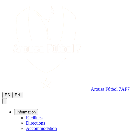
Arousa Fútbol 7
AF7
ES
EN
Information
Facilities
Directions
Accommodation