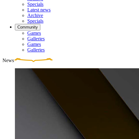
Specials
Latest news
Archive
Specials
Community
Games
Galleries
Games
Galleries
News