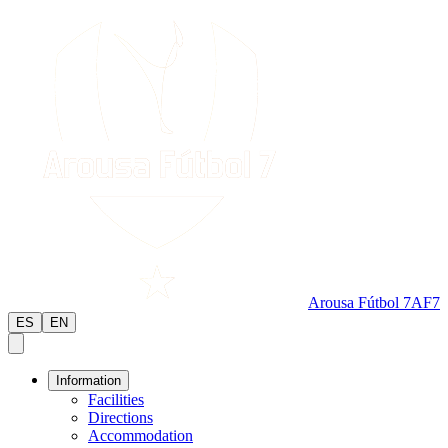
Arousa Fútbol 7
AF7
ES
EN
Information
Facilities
Directions
Accommodation