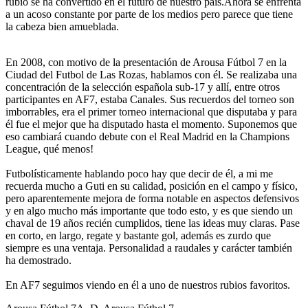
rubio se ha convertido en el futuro de nuestro país.Ahora se enfrenta
a un acoso constante por parte de los medios pero parece que tiene
la cabeza bien amueblada.
En 2008, con motivo de la presentación de Arousa Fútbol 7 en la
Ciudad del Futbol de Las Rozas, hablamos con él. Se realizaba una
concentración de la selección española sub-17 y allí, entre otros
participantes en AF7, estaba Canales. Sus recuerdos del torneo son
imborrables, era el primer torneo internacional que disputaba y para
él fue el mejor que ha disputado hasta el momento. Suponemos que
eso cambiará cuando debute con el Real Madrid en la Champions
League, qué menos!
Futbolísticamente hablando poco hay que decir de él, a mi me
recuerda mucho a Guti en su calidad, posición en el campo y físico,
pero aparentemente mejora de forma notable en aspectos defensivos
y en algo mucho más importante que todo esto, y es que siendo un
chaval de 19 años recién cumplidos, tiene las ideas muy claras. Pase
en corto, en largo, regate y bastante gol, además es zurdo que
siempre es una ventaja. Personalidad a raudales y carácter también
ha demostrado.
En AF7 seguimos viendo en él a uno de nuestros rubios favoritos.