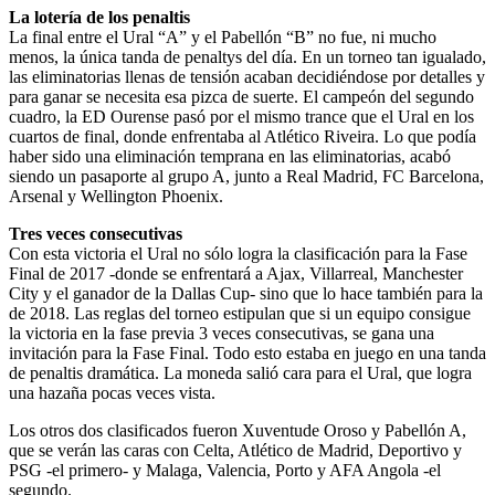
La lotería de los penaltis
La final entre el Ural “A” y el Pabellón “B” no fue, ni mucho
menos, la única tanda de penaltys del día. En un torneo tan igualado,
las eliminatorias llenas de tensión acaban decidiéndose por detalles y
para ganar se necesita esa pizca de suerte. El campeón del segundo
cuadro, la ED Ourense pasó por el mismo trance que el Ural en los
cuartos de final, donde enfrentaba al Atlético Riveira. Lo que podía
haber sido una eliminación temprana en las eliminatorias, acabó
siendo un pasaporte al grupo A, junto a Real Madrid, FC Barcelona,
Arsenal y Wellington Phoenix.
Tres veces consecutivas
Con esta victoria el Ural no sólo logra la clasificación para la Fase
Final de 2017 -donde se enfrentará a Ajax, Villarreal, Manchester
City y el ganador de la Dallas Cup- sino que lo hace también para la
de 2018. Las reglas del torneo estipulan que si un equipo consigue
la victoria en la fase previa 3 veces consecutivas, se gana una
invitación para la Fase Final. Todo esto estaba en juego en una tanda
de penaltis dramática. La moneda salió cara para el Ural, que logra
una hazaña pocas veces vista.
Los otros dos clasificados fueron Xuventude Oroso y Pabellón A,
que se verán las caras con Celta, Atlético de Madrid, Deportivo y
PSG -el primero- y Malaga, Valencia, Porto y AFA Angola -el
segundo.