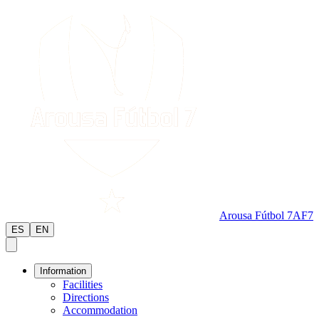
Arousa Fútbol 7
AF7
ES
EN
Information
Facilities
Directions
Accommodation